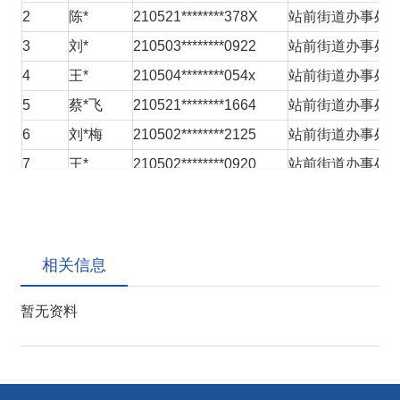
2
陈*
210521********378X
站前街道办事处
3
刘*
210503********0922
站前街道办事处
4
王*
210504********054x
站前街道办事处
5
蔡*飞
210521********1664
站前街道办事处
6
刘*梅
210502********2125
站前街道办事处
7
王*
210502********0920
站前街道办事处
8
姜*
210504********1085
站前街道办事处
9
战*春
210503********3017
站前街道办事处
10
王*岩
210504********1611
站前街道办事处
相关信息
11
吴*
210502********0625
站前街道办事处
暂无资料
12
姜*
210502********157X
站前街道办事处
13
于*玲
210502********0324
站前街道办事处
14
刘*
210503********2112
站前街道办事处
15
苑*雪
210502********152X
站前街道办事处