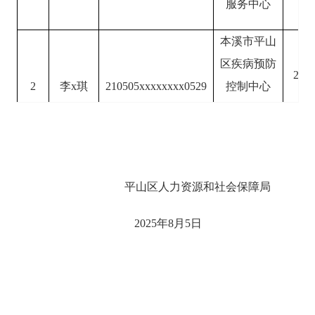
服务中心
本溪市平山
区疾病预防
202
2
李x琪
210505xxxxxxxx0529
控制中心
（平山区卫
生监督所）
本溪市平山
202
平山区人力资源和社会保障局
3
喻x
211004xxxxxxxx0329
区桥北街道
办事处
2025年8月5日
本溪市平山
202
4
王x鳐
211021xxxxxxxx5324
区桥北街道
办事处